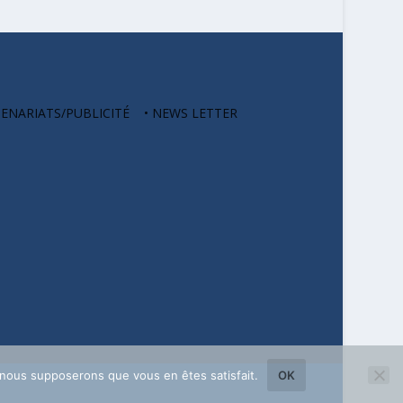
TENARIATS/PUBLICITÉ • NEWS LETTER
, nous supposerons que vous en êtes satisfait.
OK