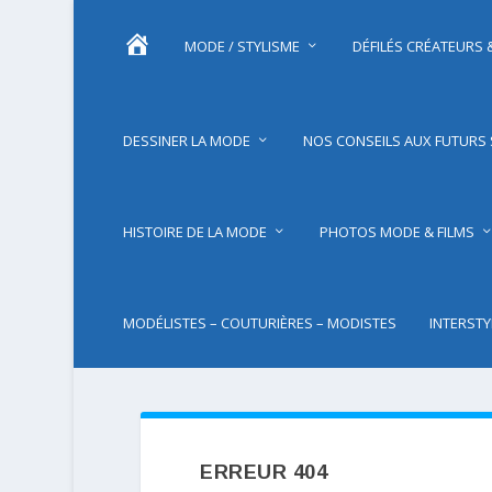
#
MODE / STYLISME
DÉFILÉS CRÉATEURS
2
4
3
(
P
DESSINER LA MODE
NOS CONSEILS AUX FUTURS 
A
S
D
E
T
HISTOIRE DE LA MODE
PHOTOS MODE & FILMS
I
T
R
E
)
MODÉLISTES – COUTURIÈRES – MODISTES
INTERST
ERREUR 404