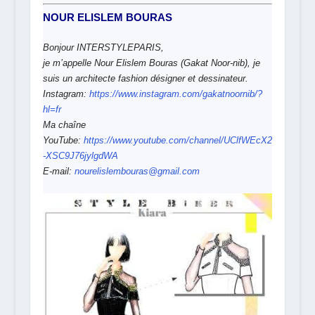
NOUR ELISLEM BOURAS
Bonjour INTERSTYLEPARIS,
je m’appelle Nour Elislem Bouras (Gakat Noor-nib), je
suis un architecte fashion désigner et dessinateur.
Instagram:
https://www.instagram.com/gakatnoornib/?
hl=fr
Ma chaîne
YouTube:
https://www.youtube.com/channel/UClfWEcX2
-XSC9J76jylgdWA
E-mail:
nourelislembouras@gmail.com